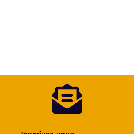
La perte de cheveux touche près de 50 % des
hommes avant l’âge de 50 ans. 🧑‍🦱...
