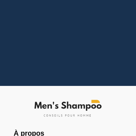
Vous avez l'impression de retrouver vos
cheveux un peu partout sauf sur votre tête ? 😥
C'est une angoisse que beaucoup partagent.
Entre les conseils de grand-mère et les
rumeurs qui circulent sur internet, difficile de
démêler le vrai du faux. Et si on arrêtait de...
À propos