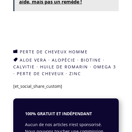
aide, mais pas un remède !
PERTE DE CHEVEUX HOMME

ALOE VERA
·
ALOPÉCIE
·
BIOTINE
·

CALVITIE
·
HUILE DE ROMARIN
·
OMEGA 3
·
PERTE DE CHEVEUX
·
ZINC
[et_social_share_custom]
100% GRATUIT ET INDÉPENDANT
Aucun de nos articles n’est sponsorisé.
Nous pouvons toucher une commission