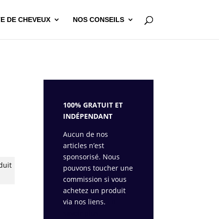
E DE CHEVEUX
NOS CONSEILS
100% GRATUIT ET
INDÉPENDANT
Aucun de nos
articles n’est
sponsorisé. Nous
duit
pouvons toucher une
commission si vous
achetez un produit
via nos liens.
En
savoir plus.