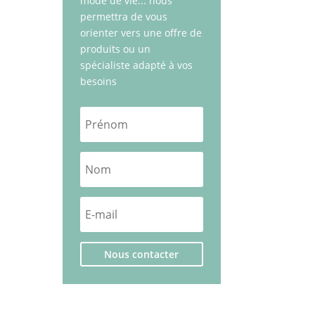
mode de vie... nous
permettra de vous
orienter vers une offre de
produits ou un
spécialiste adapté à vos
besoins
Nous contacter