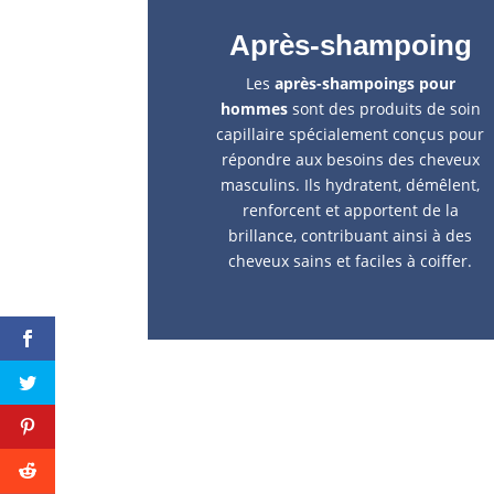
Après-shampoing
Les
après-shampoings pour
hommes
sont des produits de soin
capillaire spécialement conçus pour
répondre aux besoins des cheveux
masculins. Ils hydratent, démêlent,
renforcent et apportent de la
brillance, contribuant ainsi à des
cheveux sains et faciles à coiffer.