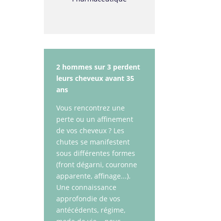
2 hommes sur 3 perdent
leurs cheveux avant 35
ans
Vous rencontrez une
perte ou un affinement
de vos cheveux ? Les
chutes se manifestent
sous différentes formes
(front dégarni, couronne
apparente, affinage...).
Une connaissance
approfondie de vos
antécédents, régime,