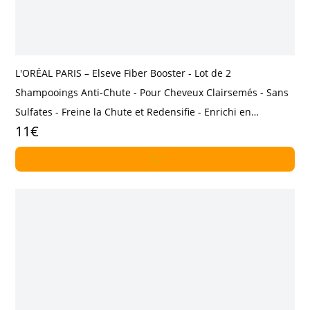
L'ORÉAL PARIS – Elseve Fiber Booster - Lot de 2
Shampooings Anti-Chute - Pour Cheveux Clairsemés - Sans
Sulfates - Freine la Chute et Redensifie - Enrichi en
11€
Aminexil-R - Hommes et Femmes - 2 x 200ml