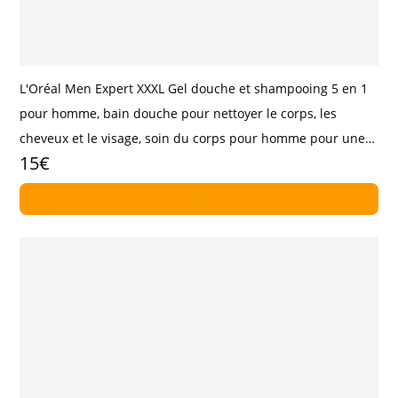
L'Oréal Men Expert XXXL Gel douche et shampooing 5 en 1
pour homme, bain douche pour nettoyer le corps, les
cheveux et le visage, soin du corps pour homme pour une
15€
fraîcheur longue durée au carbone, 1