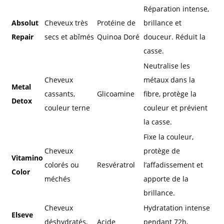
Réparation intense,
Absolut
Cheveux très
Protéine de
brillance et
Repair
secs et abîmés
Quinoa Doré
douceur. Réduit la
casse.
Neutralise les
Cheveux
métaux dans la
Metal
cassants,
Glicoamine
fibre, protège la
Detox
couleur terne
couleur et prévient
la casse.
Fixe la couleur,
Cheveux
protège de
Vitamino
colorés ou
Resvératrol
l’affadissement et
Color
méchés
apporte de la
brillance.
Cheveux
Hydratation intense
Elseve
déshydratés,
Acide
pendant 72h,