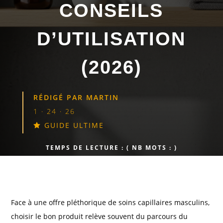
CONSEILS
D’UTILISATION
(2026)
RÉDIGÉ PAR
MARTIN
1 · 24 · 26
GUIDE ULTIME

TEMPS DE LECTURE :
( NB MOTS :
)
Face à une offre pléthorique de soins capillaires masculins,
choisir le bon produit relève souvent du parcours du