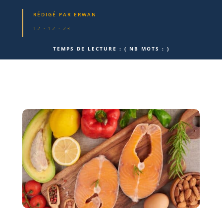
RÉDIGÉ PAR
ERWAN
12 · 12 · 23
TEMPS DE LECTURE :
( NB MOTS :
)