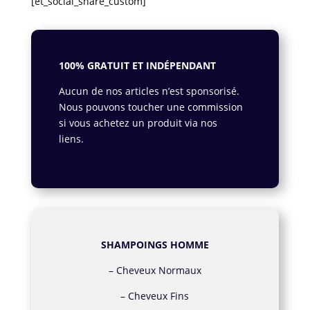
[et_social_share_custom]
100% GRATUIT ET INDÉPENDANT
Aucun de nos articles n’est sponsorisé.
Nous pouvons toucher une commission
si vous achetez un produit via nos
liens.
En savoir plus.
SHAMPOINGS HOMME
–
Cheveux Normaux
–
Cheveux Fins