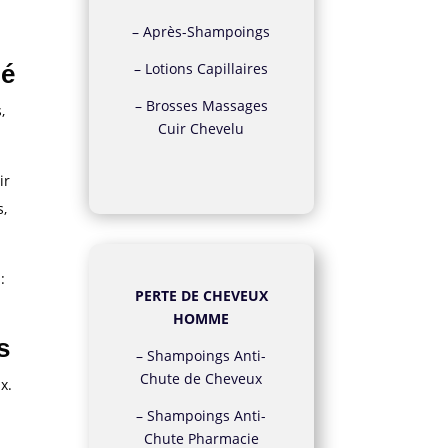
–
Après-Shampoings
–
Lotions Capillaires
né
–
Brosses Massages
,
Cuir Chevelu
ir
s,
:
PERTE DE CHEVEUX
HOMME
s
–
Shampoings Anti-
Chute de Cheveux
x.
–
Shampoings Anti-
Chute Pharmacie