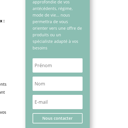
approfondie de vos
antécédents, régime,
mode de vie... nous
x :
permettra de vous
orienter vers une offre de
produits ou un
spécialiste adapté à vos
besoins
ents
ant
 vos
Nous contacter