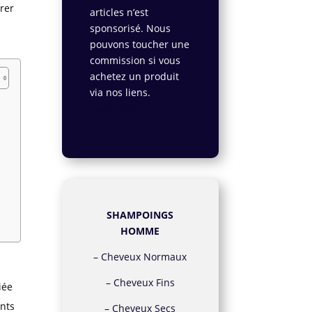
rer
articles n’est
sponsorisé. Nous
pouvons toucher une
commission si vous
achetez un produit
via nos liens.
En
savoir plus.
SHAMPOINGS
HOMME
–
Cheveux Normaux
–
Cheveux Fins
liée
nts
–
Cheveux Secs