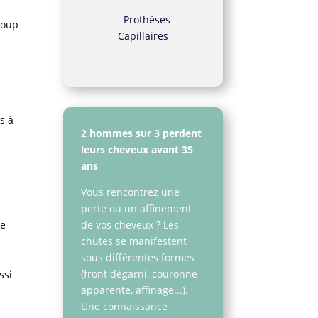
–
Prothèses
coup
Capillaires
s à
2 hommes sur 3 perdent
leurs cheveux avant 35
ans
Vous rencontrez une
perte ou un affinement
de vos cheveux ? Les
de
chutes se manifestent
sous différentes formes
(front dégarni, couronne
ssi
apparente, affinage...).
Une connaissance