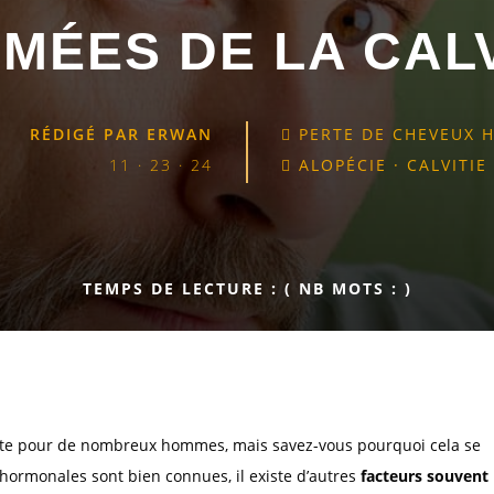
IMÉES DE LA CALV
RÉDIGÉ PAR
ERWAN
PERTE DE CHEVEUX

11 · 23 · 24
ALOPÉCIE
·
CALVITIE

TEMPS DE LECTURE :
( NB MOTS :
)
nte pour de nombreux hommes, mais savez-vous pourquoi cela se
 hormonales sont bien connues, il existe d’autres
facteurs souvent