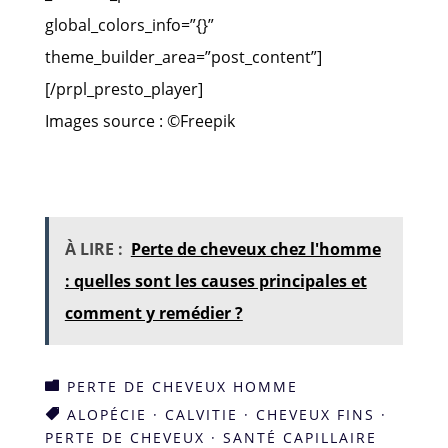
global_colors_info=”{}”
theme_builder_area=”post_content”]
[/prpl_presto_player]
Images source : ©Freepik
À LIRE :
Perte de cheveux chez l'homme
: quelles sont les causes principales et
comment y remédier ?
PERTE DE CHEVEUX HOMME

ALOPÉCIE
·
CALVITIE
·
CHEVEUX FINS
·

PERTE DE CHEVEUX
·
SANTÉ CAPILLAIRE