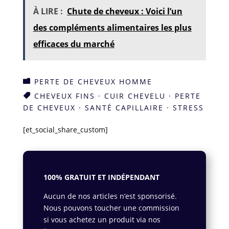
À LIRE :
Chute de cheveux : Voici l’un
des compléments alimentaires les plus
efficaces du marché
PERTE DE CHEVEUX HOMME

CHEVEUX FINS
·
CUIR CHEVELU
·
PERTE

DE CHEVEUX
·
SANTÉ CAPILLAIRE
·
STRESS
[et_social_share_custom]
100% GRATUIT ET INDÉPENDANT
Aucun de nos articles n’est sponsorisé.
Nous pouvons toucher une commission
si vous achetez un produit via nos