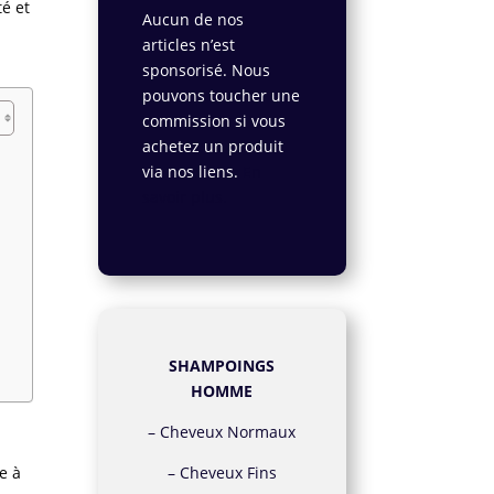
é et
Aucun de nos
articles n’est
sponsorisé. Nous
pouvons toucher une
commission si vous
achetez un produit
via nos liens.
En
savoir plus.
SHAMPOINGS
HOMME
–
Cheveux Normaux
–
Cheveux Fins
e à