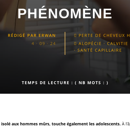
PHÉNOMÈNE
RÉDIGÉ PAR
ERWAN
PERTE DE CHEVEUX

4 · 09 · 24
ALOPÉCIE
·
CALVITIE

·
SANTÉ CAPILLAIRE
TEMPS DE LECTURE :
( NB MOTS :
)
ne isolé aux hommes mûrs, touche également les adolescents.
À l’