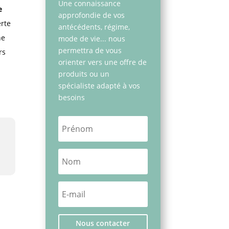
Une connaissance
e
approfondie de vos
erte
antécédents, régime,
ne
mode de vie... nous
permettra de vous
rs
orienter vers une offre de
produits ou un
spécialiste adapté à vos
besoins
Nous contacter