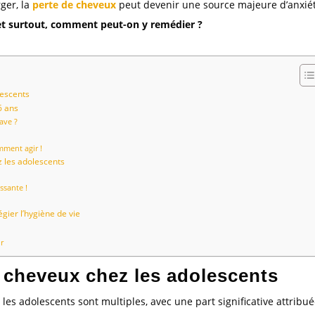
ger, la
perte de cheveux
peut devenir une source majeure d’anxiét
 et surtout, comment peut-on y remédier ?
lescents
6 ans
ave ?
mment agir !
z les adolescents
ssante !
égier l’hygiène de vie
r
 cheveux chez les adolescents
les adolescents sont multiples, avec une part significative attribué