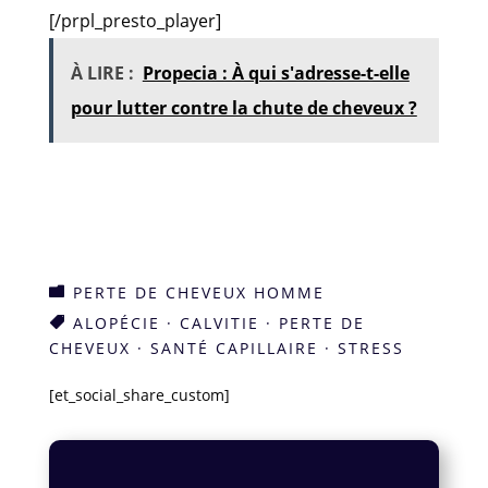
[/prpl_presto_player]
À LIRE :
Propecia : À qui s'adresse-t-elle
pour lutter contre la chute de cheveux ?
PERTE DE CHEVEUX HOMME

ALOPÉCIE
·
CALVITIE
·
PERTE DE

CHEVEUX
·
SANTÉ CAPILLAIRE
·
STRESS
[et_social_share_custom]