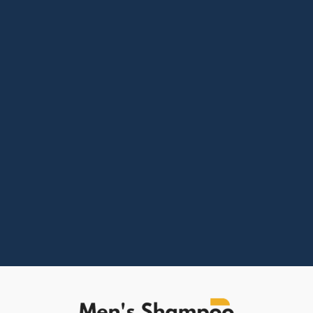
Vous avez l'impression de retrouver vos
cheveux un peu partout sauf sur votre tête ? 😥
C'est une angoisse que beaucoup partagent.
Entre les conseils de grand-mère et les
rumeurs qui circulent sur internet, difficile de
démêler le vrai du faux. Et si on arrêtait de...