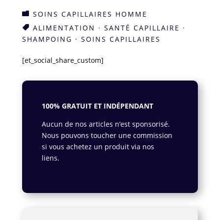
SOINS CAPILLAIRES HOMME

ALIMENTATION
·
SANTÉ CAPILLAIRE
·

SHAMPOING
·
SOINS CAPILLAIRES
[et_social_share_custom]
100% GRATUIT ET INDÉPENDANT
Aucun de nos articles n’est sponsorisé.
Nous pouvons toucher une commission
si vous achetez un produit via nos
liens.
En savoir plus.