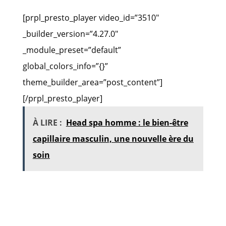
[prpl_presto_player video_id=”3510″
_builder_version=”4.27.0″
_module_preset=”default”
global_colors_info=”{}”
theme_builder_area=”post_content”]
[/prpl_presto_player]
À LIRE :
Head spa homme : le bien-être
capillaire masculin, une nouvelle ère du
soin