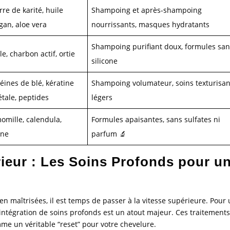
re de karité, huile
Shampoing et après-shampoing
gan, aloe vera
nourrissants, masques hydratants
Shampoing purifiant doux, formules sa
le, charbon actif, ortie
silicone
éines de blé, kératine
Shampoing volumateur, soins texturisan
étale, peptides
légers
omille, calendula,
Formules apaisantes, sans sulfates ni
ine
parfum 🔬
ieur : Les Soins Profonds pour u
en maîtrisées, il est temps de passer à la vitesse supérieure. Pour
intégration de soins profonds est un atout majeur. Ces traitements
mme un véritable “reset” pour votre chevelure.