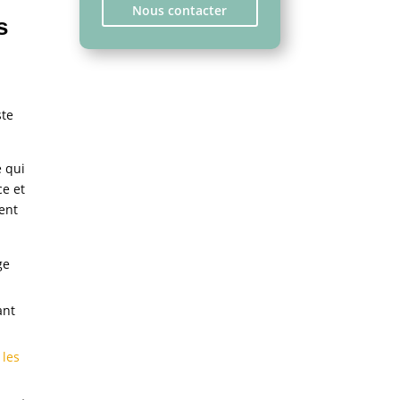
Nous contacter
s
ste
e qui
ce et
tent
ge
ant
 les