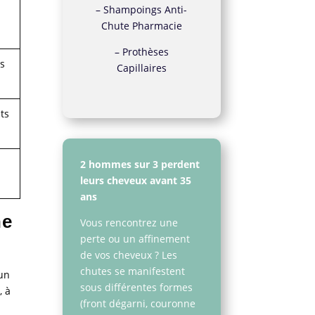
–
Shampoings Anti-
Chute Pharmacie
–
Prothèses
ns
Capillaires
ts
2 hommes sur 3 perdent
leurs cheveux avant 35
ans
ne
Vous rencontrez une
perte ou un affinement
de vos cheveux ? Les
chutes se manifestent
 un
sous différentes formes
, à
(front dégarni, couronne