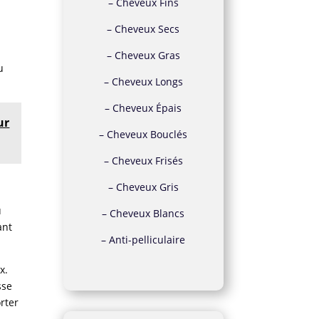
–
Cheveux Fins
–
Cheveux Secs
e
–
Cheveux Gras
u
–
Cheveux Longs
–
Cheveux Épais
ur
–
Cheveux Bouclés
–
Cheveux Frisés
–
Cheveux Gris
u
–
Cheveux Blancs
ant
–
Anti-pelliculaire
x.
sse
rter