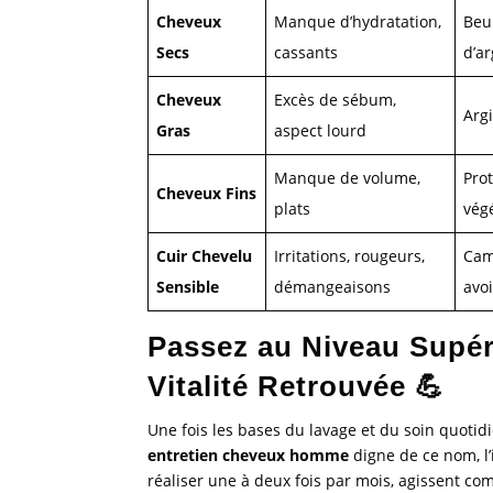
Cheveux
Manque d’hydratation,
Beur
Secs
cassants
d’ar
Cheveux
Excès de sébum,
Argi
Gras
aspect lourd
Manque de volume,
Prot
Cheveux Fins
plats
vég
Cuir Chevelu
Irritations, rougeurs,
Cam
Sensible
démangeaisons
avo
Passez au Niveau Supér
Vitalité Retrouvée 💪
Une fois les bases du lavage et du soin quotidi
entretien cheveux homme
digne de ce nom, l’
réaliser une à deux fois par mois, agissent co