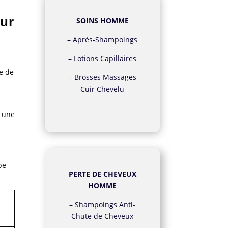
our
SOINS HOMME
–
Après-Shampoings
–
Lotions Capillaires
re de
–
Brosses Massages
Cuir Chevelu
t une
pe
PERTE DE CHEVEUX
HOMME
–
Shampoings Anti-
Chute de Cheveux