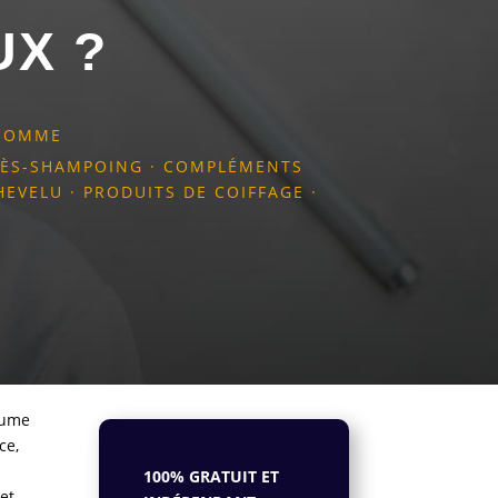
UX ?
 HOMME
RÈS-SHAMPOING
·
COMPLÉMENTS
HEVELU
·
PRODUITS DE COIFFAGE
·
ésume
ce,
100% GRATUIT ET
 et