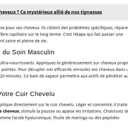
heveux ? Ce mystérieux allié de nos tignasses
e pour vos cheveux. Ils ciblent des problèmes spécifiques, répare
re capillaire sur le long terme. C’est l’étape qui fait passer une
t saine et pleine de vie.
 du Soin Masculin
s ultra-nourrissants. Appliquez-le généreusement sur cheveux prop
es pointes. Pour décupler son efficacité, enroulez vos cheveux dans
20 minutes. Ce bain de vapeur permettra aux actifs de pénétrer a
 Votre Cuir Chevelu
pplique directement sur le cuir chevelu. Léger et concentré, il trait
e cheveux
, stimule la pousse ou apaise les irritations. Choisissez d
comme l’acide hyaluronique, l’huile de moringa ou des peptides