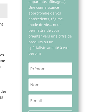
apparente, affinage...).
Une connaissance
approfondie de vos
antécédents, régime,
nt
mode de vie... nous
permettra de vous
orienter vers une offre de
produits ou un
spécialiste adapté à vos
besoins
res
 une
u
e des
es