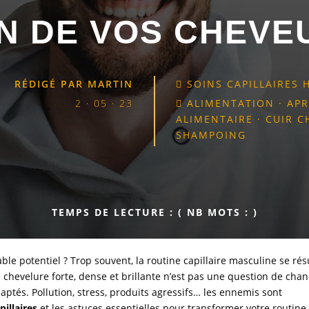
N DE VOS CHEVE
RÉDIGÉ PAR
MARTIN
SOINS CAPILLAIRES

2 · 05 · 23
ALIMENTATION
·
AP

ALIMENTAIRE
·
CUIR C
SHAMPOING
TEMPS DE LECTURE :
( NB MOTS :
)
table potentiel ? Trop souvent, la routine capillaire masculine se r
chevelure forte, dense et brillante n’est pas une question de chan
daptés. Pollution, stress, produits agressifs… les ennemis sont
pillaires
et les astuces essentielles pour transformer votre routine