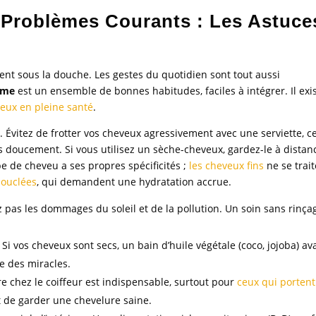
 Problèmes Courants : Les Astuce
nt sous la douche. Les gestes du quotidien sont tout aussi
mme
est un ensemble de bonnes habitudes, faciles à intégrer. Il exi
eux en pleine santé
.
. Évitez de frotter vos cheveux agressivement avec une serviette, c
es doucement. Si vous utilisez un sèche-cheveux, gardez-le à distan
 de cheveu a ses propres spécificités ;
les cheveux fins
ne se trai
bouclées
, qui demandent une hydratation accrue.
pas les dommages du soleil et de la pollution. Un soin sans rinça
Si vos cheveux sont secs, un bain d’huile végétale (coco, jojoba) av
e des miracles.
re chez le coiffeur est indispensable, surtout pour
ceux qui portent
et de garder une chevelure saine.