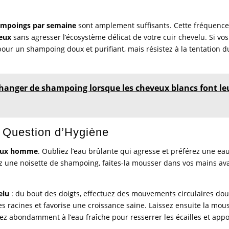
hampoings par semaine
sont amplement suffisants. Cette fréquenc
eux
sans agresser l’écosystème délicat de votre cuir chevelu. Si vos
pour un shampoing doux et purifiant, mais résistez à la tentation d
 changer de shampoing lorsque les cheveux blancs font le
e Question d’Hygiène
veux homme
. Oubliez l’eau brûlante qui agresse et préférez une ea
nez une noisette de shampoing, faites-la mousser dans vos mains av
elu
: du bout des doigts, effectuez des mouvements circulaires dou
es racines et favorise une croissance saine. Laissez ensuite la mou
ncez abondamment à l’eau fraîche pour resserrer les écailles et appo