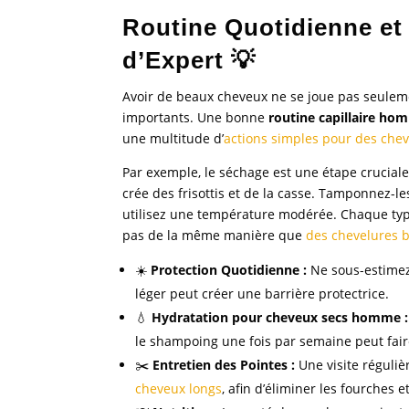
Routine Quotidienne et
d’Expert 💡
Avoir de beaux cheveux ne se joue pas seuleme
importants. Une bonne
routine capillaire ho
une multitude d’
actions simples pour des chev
Par exemple, le séchage est une étape cruciale
crée des frisottis et de la casse. Tamponnez-l
utilisez une température modérée. Chaque type
pas de la même manière que
des chevelures 
☀️
Protection Quotidienne :
Ne sous-estimez 
léger peut créer une barrière protectrice.
💧
Hydratation pour cheveux secs homme :
le shampoing une fois par semaine peut fair
✂️
Entretien des Pointes :
Une visite réguliè
cheveux longs
, afin d’éliminer les fourches 