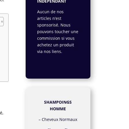
INDÉPENDANT
Aucun de nos
articles n’est
sponsorisé. Nous
pouvons toucher une
commission si vous
achetez un produit
via nos liens.
En
savoir plus.
SHAMPOINGS
HOMME
é,
–
Cheveux Normaux
e