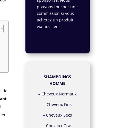
sponsorisé. Nous
pouvons toucher une
commission si vous
achetez un produit
via nos liens.
En
savoir plus.
SHAMPOINGS
HOMME
e de
–
Cheveux Normaux
nant
–
Cheveux Fins
t
bien
–
Cheveux Secs
–
Cheveux Gras