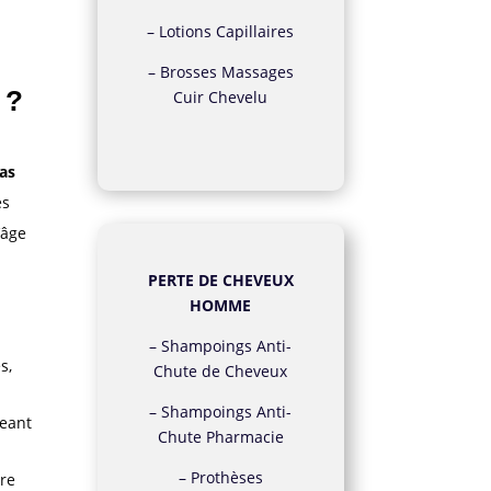
–
Lotions Capillaires
–
Brosses Massages
 ?
Cuir Chevelu
cas
es
’âge
PERTE DE CHEVEUX
HOMME
–
Shampoings Anti-
s,
Chute de Cheveux
–
Shampoings Anti-
geant
Chute Pharmacie
–
Prothèses
ère