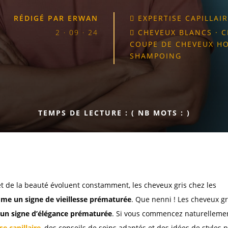
RÉDIGÉ PAR
ERWAN
EXPERTISE CAPILLA

2 · 09 · 24
CHEVEUX BLANCS
·
C

COUPE DE CHEVEUX 
SHAMPOING
TEMPS DE LECTURE :
( NB MOTS :
)
 de la beauté évoluent constamment, les cheveux gris chez les
me un signe de vieillesse prématurée
. Que nenni ! Les cheveux gr
t
un signe d’élégance prématurée
. Si vous commencez naturelleme
se capillaire
, des conseils de soins adaptés et des idées de styles 