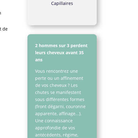
Capillaires
n
t de
2 hommes sur 3 perdent
leurs cheveux avant 35
s
ans
Vous rencontrez une
perte ou un affinement
de vos cheveux ? Les
chutes se manifestent
sous différentes formes
(front dégarni, couronne
apparente, affinage...).
Une connaissance
approfondie de vos
antécédents, régime,