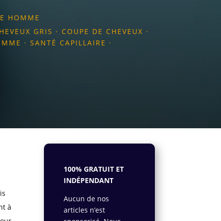
IRE HOMME
HEVEUX GRIS
·
COUPE DE CHEVEUX
·
HOMME
·
SANTÉ CAPILLAIRE
·
100% GRATUIT ET
INDÉPENDANT
is
Aucun de nos
nt à
articles n’est
pour