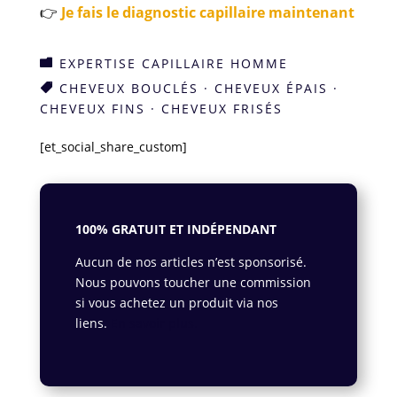
👉
Je fais le diagnostic capillaire maintenant
EXPERTISE CAPILLAIRE HOMME

CHEVEUX BOUCLÉS
·
CHEVEUX ÉPAIS
·

CHEVEUX FINS
·
CHEVEUX FRISÉS
[et_social_share_custom]
100% GRATUIT ET INDÉPENDANT
Aucun de nos articles n’est sponsorisé.
Nous pouvons toucher une commission
si vous achetez un produit via nos
liens.
En savoir plus.