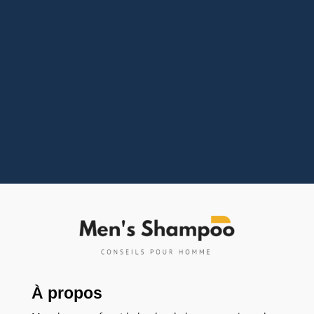
Saviez-vous que près d'un homme sur cinq de
moins de 50 ans a déjà franchi le pas de la
coloration ? Loin d'être un simple camouflage
pour cheveux blancs, la coloration capillaire est
devenue un véritable accessoire de style
pour...
À propos