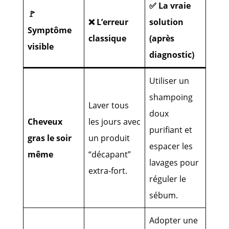
✅ La vraie
🚩
❌ L’erreur
solution
Symptôme
classique
(après
visible
diagnostic)
Utiliser un
shampoing
Laver tous
doux
Cheveux
les jours avec
purifiant et
gras le soir
un produit
espacer les
même
“décapant”
lavages pour
extra-fort.
réguler le
sébum.
Adopter une