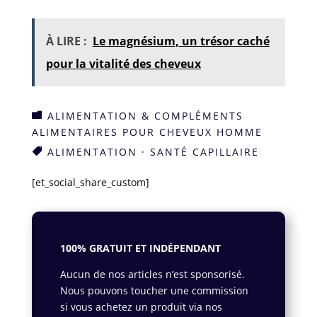
À LIRE :
Le magnésium, un trésor caché
pour la vitalité des cheveux
ALIMENTATION & COMPLÉMENTS

ALIMENTAIRES POUR CHEVEUX HOMME
ALIMENTATION
·
SANTÉ CAPILLAIRE

[et_social_share_custom]
100% GRATUIT ET INDÉPENDANT
Aucun de nos articles n’est sponsorisé.
Nous pouvons toucher une commission
si vous achetez un produit via nos