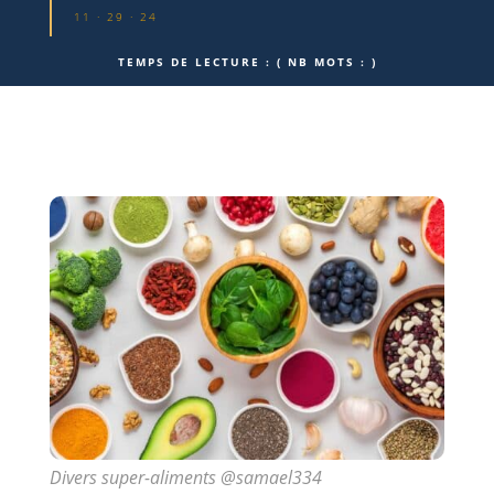
11 · 29 · 24
TEMPS DE LECTURE :
( NB MOTS :
)
Divers super-aliments @samael334