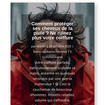
Comment protéger
ses cheveux de la
pluie ? Ne ruinez
plus votre coiffure
par
Martin
|
24 octobre 2025
|
Soins capillaires homme
| 0
Commentaires
Votre coiffure parfaite,
méticuleusement sculptée ce
matin, anéantie en quelques
secondes par une averse
inattendue ? 😫 C’est le
cauchemar de beaucoup
d’hommes. Frisottis rebelles,
volume qui s’effondre,