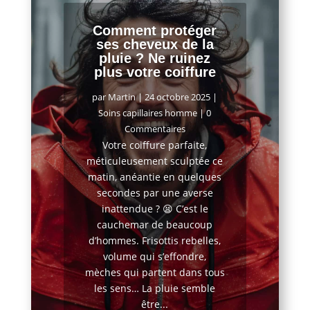
Comment protéger
ses cheveux de la
pluie ? Ne ruinez
plus votre coiffure
par
Martin
|
24 octobre 2025
|
Soins capillaires homme
| 0
Commentaires
Votre coiffure parfaite,
méticuleusement sculptée ce
matin, anéantie en quelques
secondes par une averse
inattendue ? 😫 C’est le
cauchemar de beaucoup
d’hommes. Frisottis rebelles,
volume qui s’effondre,
mèches qui partent dans tous
les sens… La pluie semble
être...