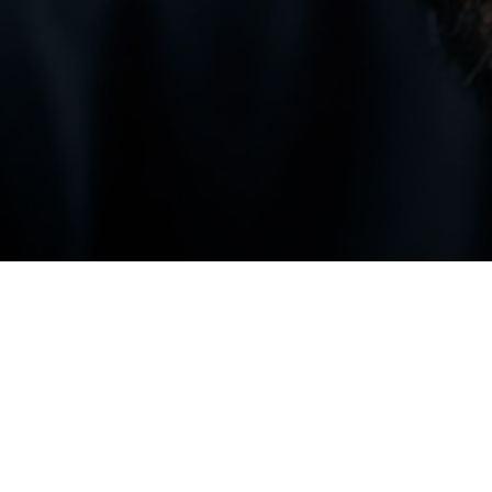
Avec l’âge, de nombreux hommes voient leur
b
cheveux gris et noirs.
Cette transformation na
majeur si elle est bien entretenue.
Elle reflèt
avec
les soins de barbe
adéquats, peut devenir
magnifier une barbe poivre et sel pour la ren