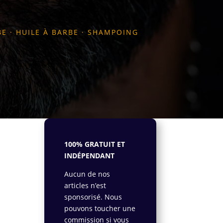
BE
·
HUILE À BARBE
·
SHAMPOING
100% GRATUIT ET
INDÉPENDANT
me
Aucun de nos
articles n’est
ui,
sponsorisé. Nous
t
pouvons toucher une
commission si vous