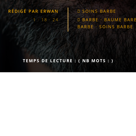
RÉDIGÉ PAR
ERWAN
SOINS BARBE

1 · 18 · 24
BARBE
·
BAUME BAR

BARBE
·
SOINS BARBE
TEMPS DE LECTURE :
( NB MOTS :
)
arbe
prendre des teintes poivre et sel, un mélange séduisant de
turelle, loin d’être un inconvénient, peut devenir un atout char
e une certaine sagesse et un vécu appréciable, un charme distinct q
 une signature esthétique unique. Nous allons explorer
commen
dre encore plus attrayante
et faire de ce signe de maturité un