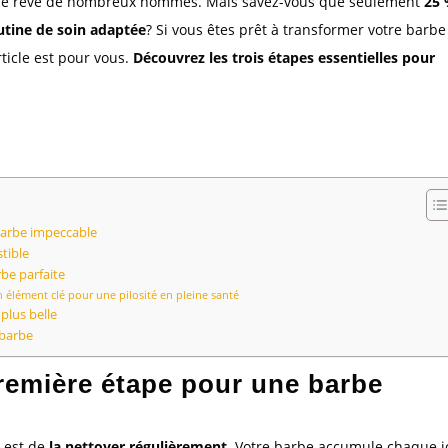
t le rêve de nombreux hommes. Mais savez-vous que seulement
25
tine de soin adaptée
? Si vous êtes prêt à transformer votre barbe
rticle est pour vous.
Découvrez les trois étapes essentielles pour
barbe impeccable
stible
rbe parfaite
n élément clé pour une pilosité en pleine santé
plus belle
 barbe
première étape pour une barbe
 est de
la nettoyer régulièrement
. Votre barbe accumule chaque j