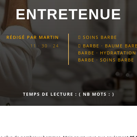
ENTRETENUE
RÉDIGÉ PAR
MARTIN
SOINS BARBE

11 · 30 · 24
BARBE
·
BAUME BAR

BARBE
·
HYDRATATION
BARBE
·
SOINS BARBE
TEMPS DE LECTURE :
( NB MOTS :
)