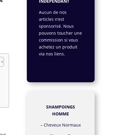
 %
INDÉPENDANT
Aucun de nos
articles n’est
sponsorisé. Nous
pouvons toucher une
commission si vous
achetez un produit
via nos liens.
En
savoir plus.
SHAMPOINGS
HOMME
–
Cheveux Normaux
our