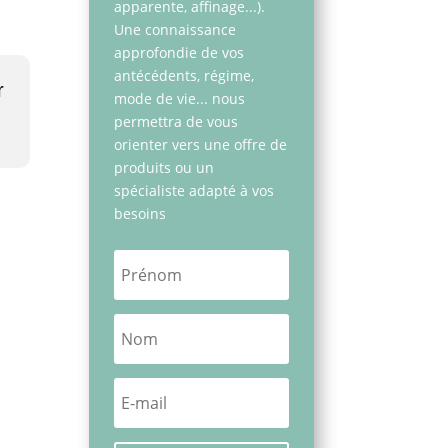
apparente, affinage...).
Une connaissance
approfondie de vos
antécédents, régime,
r
mode de vie... nous
permettra de vous
orienter vers une offre de
produits ou un
spécialiste adapté à vos
besoins