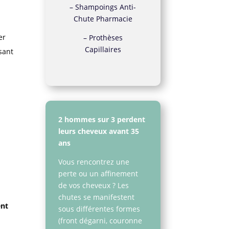
–
Shampoings Anti-
Chute Pharmacie
er
–
Prothèses
Capillaires
sant
2 hommes sur 3 perdent
leurs cheveux avant 35
ans
Vous rencontrez une
perte ou un affinement
de vos cheveux ? Les
chutes se manifestent
ent
sous différentes formes
(front dégarni, couronne