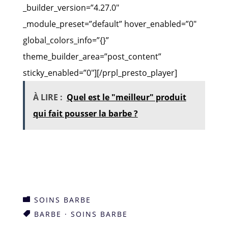
_builder_version=”4.27.0″
_module_preset=”default” hover_enabled=”0″
global_colors_info=”{}”
theme_builder_area=”post_content”
sticky_enabled=”0″][/prpl_presto_player]
À LIRE :
Quel est le "meilleur" produit
qui fait pousser la barbe ?
SOINS BARBE

BARBE
·
SOINS BARBE
