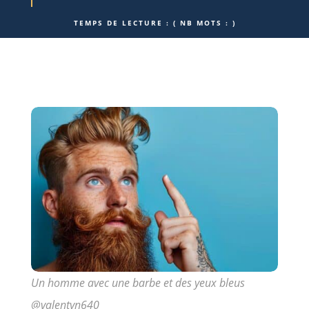
TEMPS DE LECTURE :
( NB MOTS :
)
Un homme avec une barbe et des yeux bleus
@valentyn640