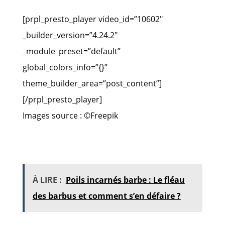
[prpl_presto_player video_id=”10602″
_builder_version=”4.24.2″
_module_preset=”default”
global_colors_info=”{}”
theme_builder_area=”post_content”]
[/prpl_presto_player]
Images source : ©Freepik
À LIRE :
Poils incarnés barbe : Le fléau
des barbus et comment s’en défaire ?