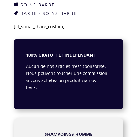
SOINS BARBE

BARBE
·
SOINS BARBE

[et_social_share_custom]
100% GRATUIT ET INDÉPENDANT
Aucun de nos articles n’est sponsorisé.
Nous pouvons toucher une commission
si vous achetez un produit via nos
liens.
En savoir plus.
SHAMPOINGS HOMME