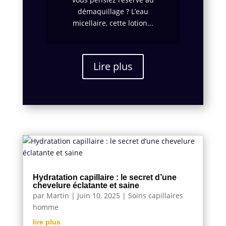
démaquillage ? L’eau
micellaire, cette lotion...
Lire plus
Hydratation capillaire : le secret d’une
chevelure éclatante et saine
par
Martin
|
Juin 10, 2025
|
Soins capillaires
homme
lire plus